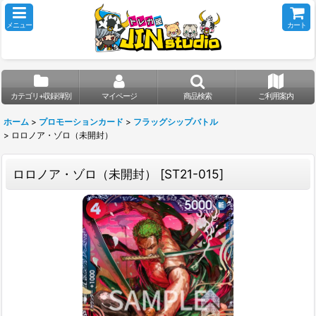
メニュー
カート
カテゴリ+収録弾別
マイページ
商品検索
ご利用案内
ホーム
>
プロモーションカード
>
フラッグシップバトル
>
ロロノア・ゾロ（未開封）
ロロノア・ゾロ（未開封）
[
ST21-015
]