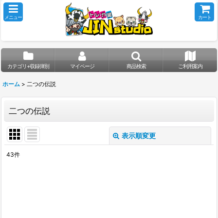
メニュー
カート
カテゴリ+収録弾別
マイページ
商品検索
ご利用案内
ホーム
>
二つの伝説
二つの伝説
表示順変更
閉じる
43
件
表示数
:
並び順
:
絞り込む