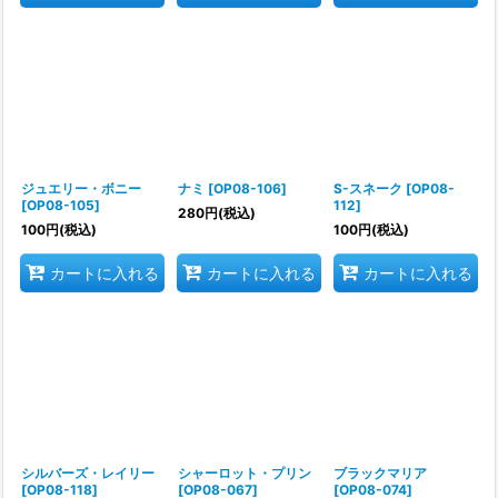
ジュエリー・ボニー
ナミ
[
OP08-106
]
S-スネーク
[
OP08-
[
OP08-105
]
112
]
280
円
(税込)
100
円
(税込)
100
円
(税込)
カートに入れる
カートに入れる
カートに入れる
シルバーズ・レイリー
シャーロット・プリン
ブラックマリア
[
OP08-118
]
[
OP08-067
]
[
OP08-074
]