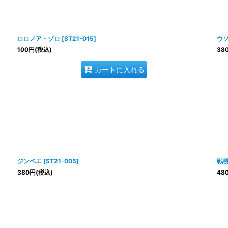
ロロノア・ゾロ
[
ST21-015
]
ウ
100
円
(税込)
38
カートに入れる
ジンベエ
[
ST21-005
]
戦
380
円
(税込)
48