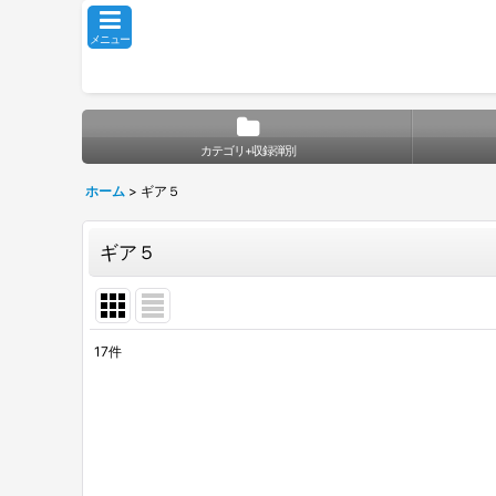
メニュー
カテゴリ+収録弾別
ホーム
>
ギア５
ギア５
17
件
表示数
:
並び順
: