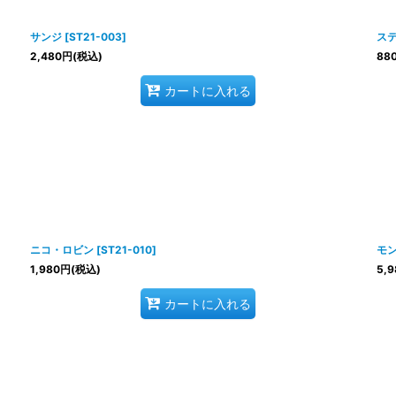
サンジ
[
ST21-003
]
ス
2,480
円
(税込)
88
カートに入れる
ニコ・ロビン
[
ST21-010
]
モ
1,980
円
(税込)
5,9
カートに入れる