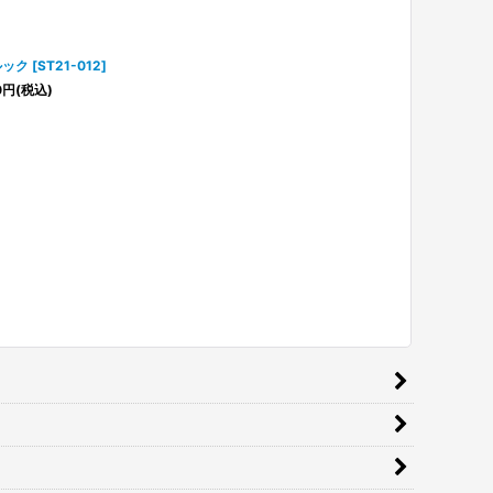
ルック
[
ST21-012
]
0
円
(税込)